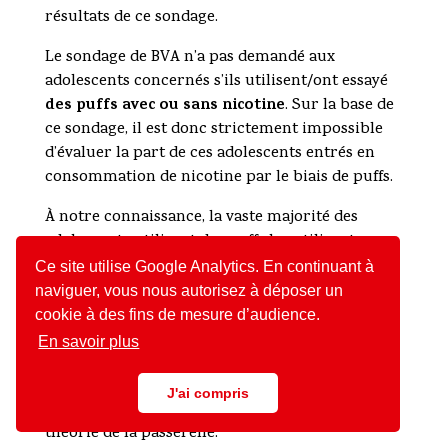
résultats de ce sondage.
Le sondage de BVA n’a pas demandé aux
adolescents concernés s’ils utilisent/ont essayé
des puffs avec ou sans nicotine
. Sur la base de
ce sondage, il est donc strictement impossible
d’évaluer la part de ces adolescents entrés en
consommation de nicotine par le biais de puffs.
À notre connaissance, la vaste majorité des
adolescents utilisant des puffs les utilisent sans
nicotine. Leurs motivations étant la curiosité, de
Ce site utilise Google Analytics. En continuant à
répondre à la pression des pairs et de manière
naviguer, vous nous autorisez à déposer un
inconsciente le mimétisme d’adulte, une
cookie à des fins de mesure d’audience.
utilisation de puffs pourrait avoir pour effet
En savoir plus
d’éviter à une partie importante de ces jeunes
d’essayer le tabagisme. Ce possible effet est
J'ai compris
appelé l’effet de diversion, en opposition à la
théorie de la passerelle.